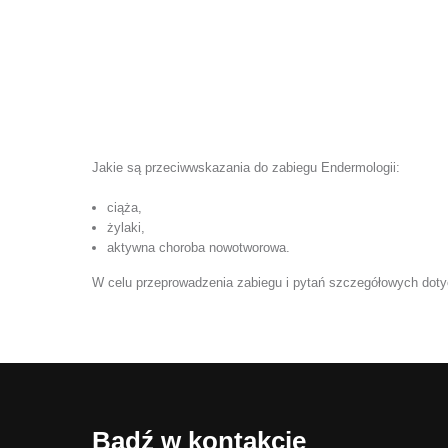
Jakie są przeciwwskazania do zabiegu Endermologii:
ciąża,
żylaki,
aktywna choroba nowotworowa.
W celu przeprowadzenia zabiegu i pytań szczegółowych dotyc
Bądź w kontakcie