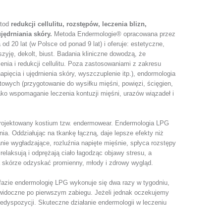
etod
redukcji cellulitu, rozstępów, leczenia blizn,
jędrniania skóry.
Metoda Endermologie® opracowana przez
 20 lat (w Polsce od ponad 9 lat) i oferuje: estetyczne,
szyję, dekolt, biust. Badania kliniczne dowodzą, że
nia i redukcji cellulitu. Poza zastosowaniami z zakresu
ięcia i ujędrnienia skóry, wyszczuplenie itp.), endormologia
wych (przygotowanie do wysiłku mięśni, powięzi, ścięgien,
ako wspomaganie leczenia kontuzji mięśni, urazów wiązadeł i
aprojektowany kostium tzw. endermowear. Endermologia LPG
ia. Oddziałując na tkankę łączną, daje lepsze efekty niż
anie wygładzające, rozluźnia napięte mięśnie, spłyca rozstępy
 relaksują i odprężają ciało łagodząc objawy stresu, a
a skórze odzyskać promienny, młody i zdrowy wygląd.
fazie endermologię LPG wykonuje się dwa razy w tygodniu,
ą widoczne po pierwszym zabiegu. Jeżeli jednak oczekujemy
redyspozycji. Skuteczne działanie endermologii w leczeniu