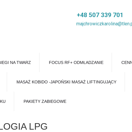
+48 507 339 701
majchrowiczkarolina@tlen.
IEGI NA TWARZ
FOCUS RF+ ODMŁADZANIE
CENN
MASAŻ KOBIDO -JAPOŃSKI MASAŻ LIFTINGUJĄCY
ŁKU
PAKIETY ZABIEGOWE
LOGIA LPG