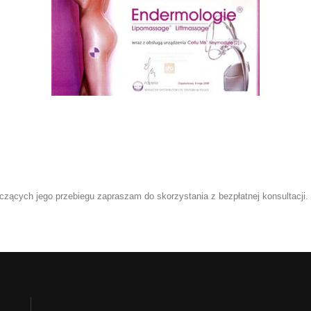
zących jego przebiegu zapraszam do skorzystania z bezpłatnej konsultacji.