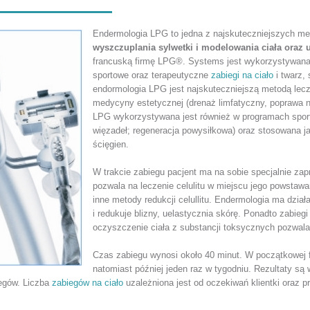
Endermologia LPG to jedna z najskuteczniejszych m
wyszczuplania sylwetki i modelowania ciała oraz u
francuską firmę LPG®. Systems jest wykorzystywana od
sportowe oraz terapeutyczne
zabiegi na ciało
i twarz, 
endormologia LPG jest najskuteczniejszą metodą lecze
medycyny estetycznej (drenaż limfatyczny, poprawa nap
LPG wykorzystywana jest również w programach sporto
więzadeł; regeneracja powysiłkowa) oraz stosowana j
ścięgien.
W trakcie zabiegu pacjent ma na sobie specjalnie z
pozwala na leczenie celulitu w miejscu jego powstawan
inne metody redukcji celullitu. Endermologia ma dział
i redukuje blizny, uelastycznia skórę. Ponadto zabiegi
oczyszczenie ciała z substancji toksycznych pozwal
Czas zabiegu wynosi około 40 minut. W początkowej 
natomiast później jeden raz w tygodniu. Rezultaty s
egów. Liczba
zabiegów na ciało
uzależniona jest od oczekiwań klientki oraz p